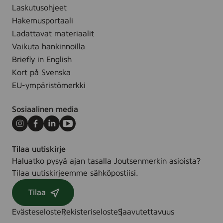
.
Laskutusohjeet
5
)
x
Hakemusportaali
7
Ladattavat materiaalit
5
Vaikuta hankinnoilla
m
Briefly in English
m
Kort på Svenska
,
EU-ympäristömerkki
5
0
Sosiaalinen media
p
c
Instagram
Facebook
LinkedIn
Youtube
s
Tilaa uutiskirje
.
Haluatko pysyä ajan tasalla Joutsenmerkin asioista?
Tilaa uutiskirjeemme sähköpostiisi.
Tilaa
Evästeseloste
Rekisteriseloste
Saavutettavuus