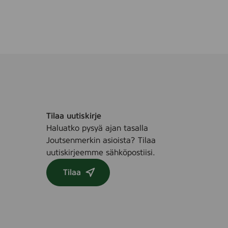
m
,
1
0
0
p
c
s
.
Tilaa uutiskirje
Haluatko pysyä ajan tasalla
Joutsenmerkin asioista? Tilaa
uutiskirjeemme sähköpostiisi.
Tilaa