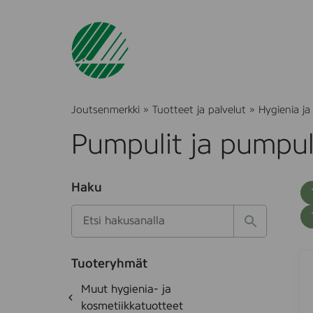
Joutsenmerkki
»
Tuotteet ja palvelut
»
Hygienia ja
Pumpulit ja pumpul
O
Haku
T
S
h
u
i
u
k
l
H
t
o
a
a
o
t
k
P
S
k
e
Tuoteryhmät
s
a
I
d
i
O
Muut hygienia- ja
e
i
e
R
h
k
kosmetiikkatuotteet
t
K