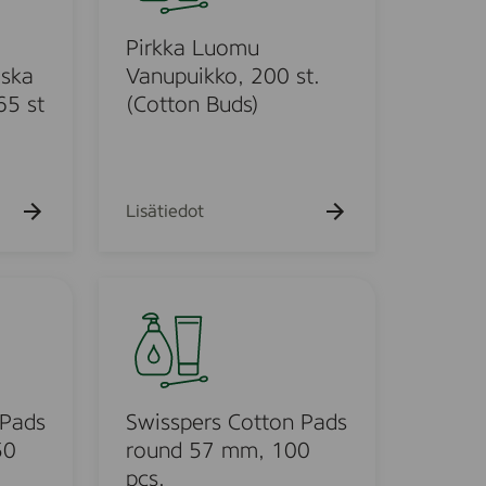
h
k
a
a
k
Pirkka Luomu
u
L
iska
Vanupuikko, 200 st.
e
u
65 st
(Cotton Buds)
h
o
t
o
m
u
V
Lisätiedot
a
n
u
S
p
w
u
i
i
s
k
s
k
p
 Pads
Swisspers Cotton Pads
o
e
50
round 57 mm, 100
,
r
pcs.