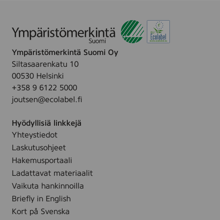
t
ä
y
r
u
i
i
k
t
n
a
m
i
t
y
t
e
y
t
Ympäristömerkintä Suomi Oy
t
B
t
Siltasaarenkatu 10
ä
o
00530 Helsinki
l
m
+358 9 6122 5000
l
u
joutsen@ecolabel.fi
e
l
s
l
Hyödyllisiä linkkejä
i
s
Yhteystiedot
v
r
u
o
Laskutusohjeet
l
n
Hakemusportaali
l
d
Ladattavat materiaalit
e
e
Vaikuta hankinnoilla
.
l
Briefly in English
l
Kort på Svenska
e