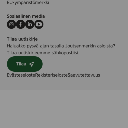
EU-ympäristömerkki
r
Sosiaalinen media
Instagram
Facebook
LinkedIn
Youtube
Tilaa uutiskirje
Haluatko pysyä ajan tasalla Joutsenmerkin asioista?
Tilaa uutiskirjeemme sähköpostiisi.
Tilaa
Evästeseloste
Rekisteriseloste
Saavutettavuus