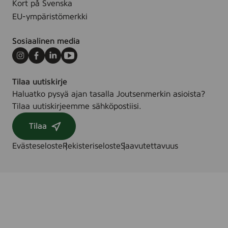
Kort på Svenska
a
,
EU-ympäristömerkki
d
5
s
0
Sosiaalinen media
)
p
c
Instagram
Facebook
LinkedIn
Youtube
s
Tilaa uutiskirje
.
Haluatko pysyä ajan tasalla Joutsenmerkin asioista?
Tilaa uutiskirjeemme sähköpostiisi.
Tilaa
Evästeseloste
Rekisteriseloste
Saavutettavuus