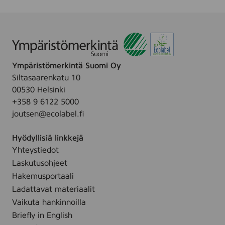
n
C
0
o
d
o
p
n
5
t
c
P
7
t
s
a
m
o
.
d
m
n
Ympäristömerkintä Suomi Oy
s
,
M
Siltasaarenkatu 10
s
1
a
00530 Helsinki
q
0
k
+358 9 6122 5000
u
0
e
joutsen@ecolabel.fi
a
p
-
r
c
u
Hyödyllisiä linkkejä
e
s
p
Yhteystiedot
7
.
R
Laskutusohjeet
5
o
x
Hakemusportaali
u
7
Ladattavat materiaalit
n
5
Vaikuta hankinnoilla
d
m
Briefly in English
p
m