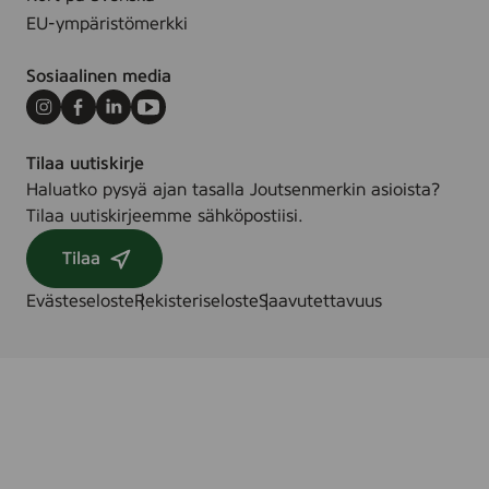
,
EU-ympäristömerkki
5
0
Sosiaalinen media
p
c
Instagram
Facebook
LinkedIn
Youtube
s
Tilaa uutiskirje
.
Haluatko pysyä ajan tasalla Joutsenmerkin asioista?
Tilaa uutiskirjeemme sähköpostiisi.
Tilaa
Evästeseloste
Rekisteriseloste
Saavutettavuus