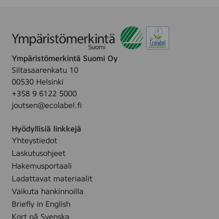
o
e
d
p
n
-
5
c
P
u
7
s
a
p
m
.
d
R
m
Ympäristömerkintä Suomi Oy
s
o
,
Siltasaarenkatu 10
s
u
1
00530 Helsinki
q
n
0
+358 9 6122 5000
u
d
0
joutsen@ecolabel.fi
a
p
p
r
a
c
Hyödyllisiä linkkejä
e
d
s
Yhteystiedot
7
s
.
Laskutusohjeet
5
)
x
Hakemusportaali
7
Ladattavat materiaalit
5
Vaikuta hankinnoilla
m
Briefly in English
m
Kort på Svenska