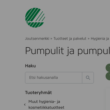
Joutsenmerkki
»
Tuotteet ja palvelut
»
Hygienia ja
Pumpulit ja pumpul
O
Haku
T
S
h
u
i
u
k
l
H
t
o
a
a
o
t
k
S
S
k
e
Tuoteryhmät
s
a
w
d
i
O
Muut hygienia- ja
e
i
e
i
h
k
kosmetiikkatuotteet
t
s