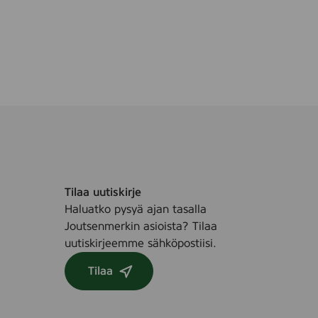
a
r
e
7
5
x
7
5
m
m
,
5
Tilaa uutiskirje
0
Haluatko pysyä ajan tasalla
p
Joutsenmerkin asioista? Tilaa
c
uutiskirjeemme sähköpostiisi.
s
Tilaa
.