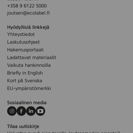
0
k
+358 9 6122 5000
u
0
e
joutsen@ecolabel.fi
a
p
-
r
c
u
Hyödyllisiä linkkejä
e
s
p
Yhteystiedot
7
.
R
Laskutusohjeet
5
o
x
Hakemusportaali
u
7
Ladattavat materiaalit
n
5
Vaikuta hankinnoilla
d
m
Briefly in English
p
m
Kort på Svenska
a
,
EU-ympäristömerkki
d
5
s
0
Sosiaalinen media
)
p
c
Instagram
Facebook
LinkedIn
Youtube
s
Tilaa uutiskirje
.