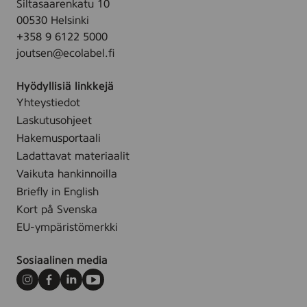
M
Siltasaarenkatu 10
s
1
a
00530 Helsinki
q
0
k
+358 9 6122 5000
u
0
e
joutsen@ecolabel.fi
a
p
-
r
c
u
Hyödyllisiä linkkejä
e
s
p
Yhteystiedot
7
.
R
Laskutusohjeet
5
o
x
Hakemusportaali
u
7
Ladattavat materiaalit
n
5
Vaikuta hankinnoilla
d
m
Briefly in English
p
m
Kort på Svenska
a
,
EU-ympäristömerkki
d
5
s
0
Sosiaalinen media
)
p
c
Instagram
Facebook
LinkedIn
Youtube
s