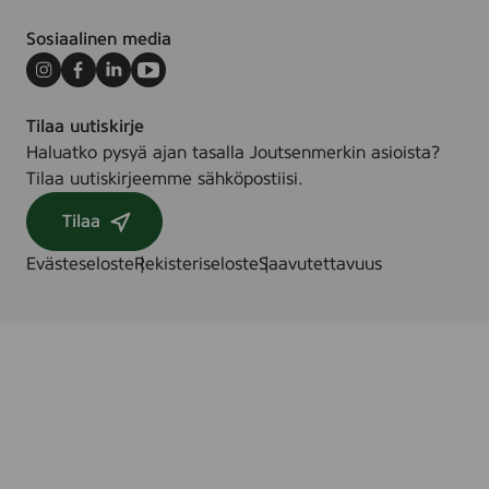
o
e
n
r
Sosiaalinen media
B
,
u
Instagram
Facebook
LinkedIn
Youtube
6
d
5
Tilaa uutiskirje
s
s
Haluatko pysyä ajan tasalla Joutsenmerkin asioista?
)
t
Tilaa uutiskirjeemme sähköpostiisi.
(
Tilaa
C
o
Evästeseloste
Rekisteriseloste
Saavutettavuus
t
t
o
n
M
a
k
e
-