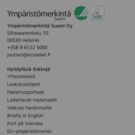
s
g
s
0
p
t
i
)
0
u
(
s
k
i
c
k
p
Ympäristömerkintä Suomi Oy
k
o
a
l
Siltasaarenkatu 10
k
t
b
/
00530 Helsinki
o
t
o
s
+358 9 6122 5000
,
o
m
t
joutsen@ecolabel.fi
2
n
u
0
p
l
Hyödyllisiä linkkejä
0
a
l
Yhteystiedot
s
d
s
Laskutusohjeet
t
s
r
.
Hakemusportaali
)
o
(
Ladattavat materiaalit
n
C
Vaikuta hankinnoilla
d
o
Briefly in English
e
t
Kort på Svenska
l
t
l
EU-ympäristömerkki