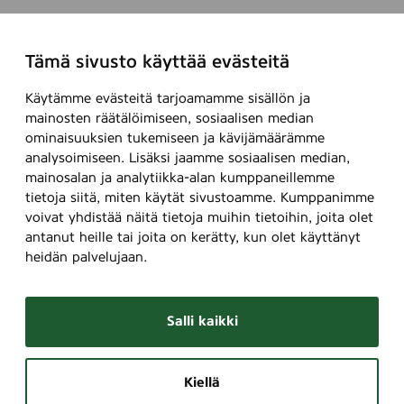
u
p
Tämä sivusto käyttää evästeitä
R
o
Käytämme evästeitä tarjoamamme sisällön ja
u
mainosten räätälöimiseen, sosiaalisen median
n
ominaisuuksien tukemiseen ja kävijämäärämme
d
analysoimiseen. Lisäksi jaamme sosiaalisen median,
p
mainosalan ja analytiikka-alan kumppaneillemme
a
tietoja siitä, miten käytät sivustoamme. Kumppanimme
d
voivat yhdistää näitä tietoja muihin tietoihin, joita olet
s
antanut heille tai joita on kerätty, kun olet käyttänyt
)
heidän palvelujaan.
Salli kaikki
Kiellä