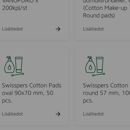
VANUPUIKO x
bomullsrondeller, 
E
o
200kpl/st
(Cotton Make-up
R
m
Round pads)
A
u
D
V
Lisätiedot
Lisätiedot
E
a
B
n
O
u
S
M
m
l
w
U
a
i
L
p
s
L
p
s
S
u
p
Swisspers Cotton Pads
Swisspers Cotton
P
e
e
oval 90x70 mm, 50
round 57 mm, 10
I
k
r
pcs.
pcs.
N
o
s
N
l
C
Lisätiedot
Lisätiedot
A
o
o
R
g
t
,