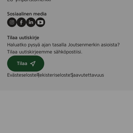
5
0
Sosiaalinen media
p
c
Instagram
Facebook
LinkedIn
Youtube
s
Tilaa uutiskirje
.
Haluatko pysyä ajan tasalla Joutsenmerkin asioista?
Tilaa uutiskirjeemme sähköpostiisi.
Tilaa
Evästeseloste
Rekisteriseloste
Saavutettavuus