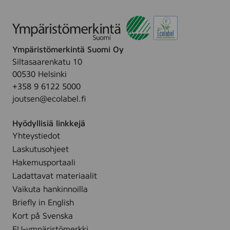
p
n
0
5
d
c
P
s
7
s
s
a
t
m
)
.
d
(
m
Ympäristömerkintä Suomi Oy
s
c
,
Siltasaarenkatu 10
s
o
1
00530 Helsinki
q
t
0
+358 9 6122 5000
u
t
0
joutsen@ecolabel.fi
a
o
p
r
n
c
Hyödyllisiä linkkejä
e
p
s
Yhteystiedot
7
a
.
Laskutusohjeet
5
d
x
Hakemusportaali
s
7
Ladattavat materiaalit
)
5
Vaikuta hankinnoilla
m
Briefly in English
m
Kort på Svenska
,
EU-ympäristömerkki