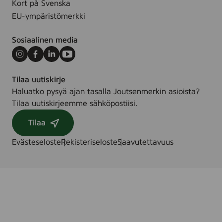
Kort på Svenska
a
,
EU-ympäristömerkki
d
5
s
0
Sosiaalinen media
)
p
c
Instagram
Facebook
LinkedIn
Youtube
s
Tilaa uutiskirje
.
Haluatko pysyä ajan tasalla Joutsenmerkin asioista?
Tilaa uutiskirjeemme sähköpostiisi.
Tilaa
Evästeseloste
Rekisteriseloste
Saavutettavuus