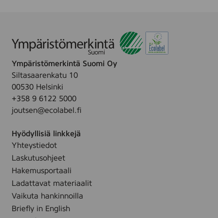
n
C
0
o
d
o
p
n
5
t
c
P
7
t
s
a
m
o
.
d
m
n
Ympäristömerkintä Suomi Oy
s
,
M
Siltasaarenkatu 10
s
1
a
00530 Helsinki
q
0
k
+358 9 6122 5000
u
0
e
joutsen@ecolabel.fi
a
p
-
r
c
u
Hyödyllisiä linkkejä
e
s
p
Yhteystiedot
7
.
R
Laskutusohjeet
5
o
x
Hakemusportaali
u
7
Ladattavat materiaalit
n
5
Vaikuta hankinnoilla
d
m
Briefly in English
p
m