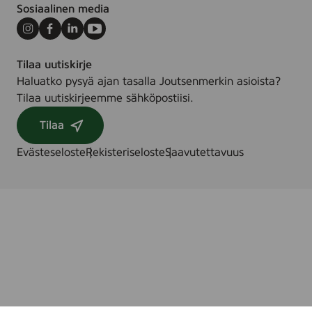
0
Sosiaalinen media
)
p
c
Instagram
Facebook
LinkedIn
Youtube
s
Tilaa uutiskirje
.
Haluatko pysyä ajan tasalla Joutsenmerkin asioista?
Tilaa uutiskirjeemme sähköpostiisi.
Tilaa
Evästeseloste
Rekisteriseloste
Saavutettavuus