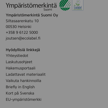
7
t
s
a
m
o
.
d
m
n
Ympäristömerkintä Suomi Oy
s
,
M
Siltasaarenkatu 10
s
1
a
00530 Helsinki
q
0
k
+358 9 6122 5000
u
0
e
joutsen@ecolabel.fi
a
p
-
r
c
u
Hyödyllisiä linkkejä
e
s
p
Yhteystiedot
7
.
R
Laskutusohjeet
5
o
x
Hakemusportaali
u
7
Ladattavat materiaalit
n
5
Vaikuta hankinnoilla
d
m
Briefly in English
p
m
Kort på Svenska
a
,
EU-ympäristömerkki
d
5
s