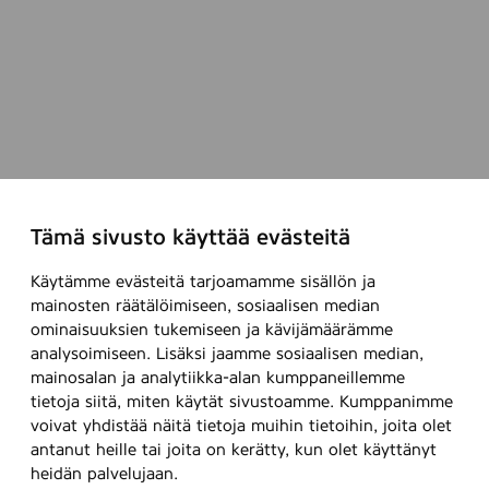
o
n
M
a
k
e
-
u
p
Tämä sivusto käyttää evästeitä
R
o
Käytämme evästeitä tarjoamamme sisällön ja
u
mainosten räätälöimiseen, sosiaalisen median
n
ominaisuuksien tukemiseen ja kävijämäärämme
d
analysoimiseen. Lisäksi jaamme sosiaalisen median,
p
mainosalan ja analytiikka-alan kumppaneillemme
a
tietoja siitä, miten käytät sivustoamme. Kumppanimme
d
voivat yhdistää näitä tietoja muihin tietoihin, joita olet
s
antanut heille tai joita on kerätty, kun olet käyttänyt
)
heidän palvelujaan.