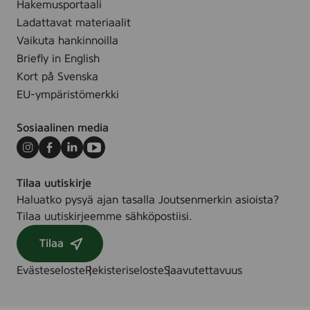
.
Hakemusportaali
o
(
Ladattavat materiaalit
n
C
Vaikuta hankinnoilla
d
o
Briefly in English
e
t
Kort på Svenska
l
t
l
EU-ympäristömerkki
o
e
n
r
Sosiaalinen media
B
,
u
Instagram
Facebook
LinkedIn
Youtube
6
d
5
Tilaa uutiskirje
s
s
Haluatko pysyä ajan tasalla Joutsenmerkin asioista?
)
t
Tilaa uutiskirjeemme sähköpostiisi.
(
Tilaa
C
o
Evästeseloste
Rekisteriseloste
Saavutettavuus
t
t