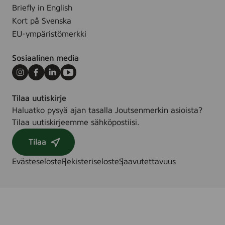
Briefly in English
.
Kort på Svenska
EU-ympäristömerkki
Sosiaalinen media
Instagram
Facebook
LinkedIn
Youtube
Tilaa uutiskirje
Haluatko pysyä ajan tasalla Joutsenmerkin asioista?
Tilaa uutiskirjeemme sähköpostiisi.
Tilaa
Evästeseloste
Rekisteriseloste
Saavutettavuus