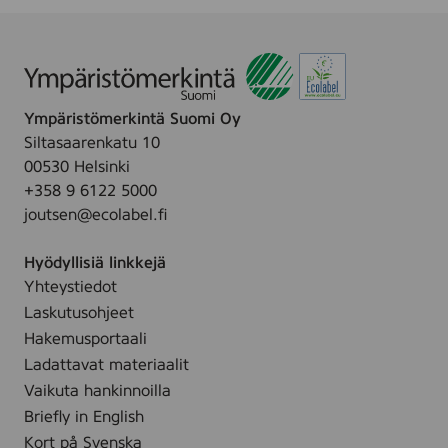
o
n
D
I
t
p
E
N
,
l
B
N
B
e
O
A
o
a
M
R
Ympäristömerkintä Suomi Oy
m
t
U
,
Siltasaarenkatu 10
u
)
L
2
00530 Helsinki
l
L
0
+358 9 6122 5000
l
S
0
joutsen@ecolabel.fi
s
R
s
p
O
t
Hyödyllisiä linkkejä
i
N
(
Yhteystiedot
n
D
c
Laskutusohjeet
n
E
o
a
Hakemusportaali
L
t
r
Ladattavat materiaalit
L
t
,
Vaikuta hankinnoilla
E
o
2
Briefly in English
R
n
0
Kort på Svenska
,