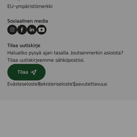
b
0
8
EU-ympäristömerkki
u
k
0
d
p
s
Sosiaalinen media
s
l
t
)
/
Instagram
Facebook
LinkedIn
Youtube
(
s
c
Tilaa uutiskirje
t
o
Haluatko pysyä ajan tasalla Joutsenmerkin asioista?
t
Tilaa uutiskirjeemme sähköpostiisi.
t
Tilaa
o
n
Evästeseloste
Rekisteriseloste
Saavutettavuus
p
a
d
s
)