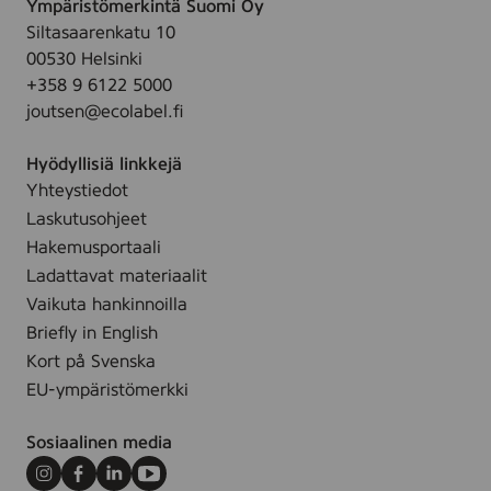
-
Ympäristömerkintä Suomi Oy
e
y
U
Siltasaarenkatu 10
a
s
f
00530 Helsinki
r
-
a
+358 9 6122 5000
i
7
r
joutsen@ecolabel.fi
n
,
v
B
8
e
Hyödyllisiä linkkejä
l
x
t
Yhteystiedot
o
1
Laskutusohjeet
k
5
l
Hakemusportaali
c
y
Ladattavat materiaalit
m
s
Vaikuta hankinnoilla
.
-
Briefly in English
-
7
Kort på Svenska
U
,
f
EU-ympäristömerkki
8
a
x
r
Sosiaalinen media
1
v
9
Instagram
Facebook
LinkedIn
Youtube