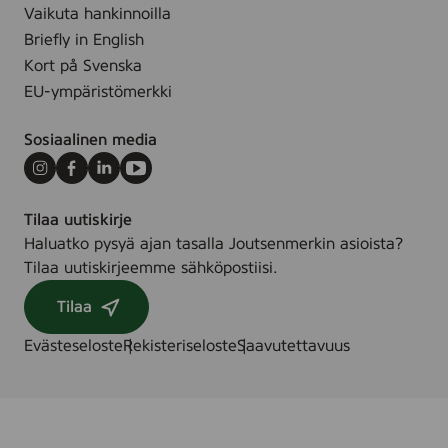
v
2
Vaikuta hankinnoilla
t
i
0
Briefly in English
d
c
Kort på Svenska
-
m
EU-ympäristömerkki
1
-
2
F
Sosiaalinen media
-
a
P
r
Instagram
Facebook
LinkedIn
Youtube
A
v
Tilaa uutiskirje
K
e
Haluatko pysyä ajan tasalla Joutsenmerkin asioista?
t
Tilaa uutiskirjeemme sähköpostiisi.
Tilaa
Evästeseloste
Rekisteriseloste
Saavutettavuus