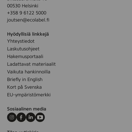
3
1
o
00530 Helsinki
k
5
n
+358 9 6122 5000
l
c
)
joutsen@ecolabel.fi
y
m
,
s
-
5
Hyödyllisiä linkkejä
-
F
4
Yhteystiedot
6
a
Laskutusohjeet
,
r
8
Hakemusportaali
v
x
Ladattavat materiaalit
e
2
Vaikuta hankinnoilla
t
0
Briefly in English
c
Kort på Svenska
m
EU-ympäristömerkki
-
F
Sosiaalinen media
a
r
Instagram
Facebook
LinkedIn
Youtube
v