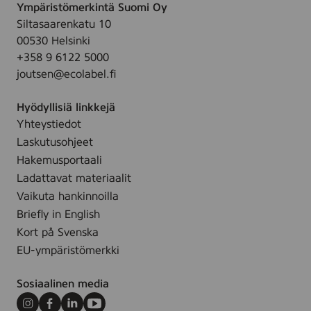
Ympäristömerkintä Suomi Oy
Siltasaarenkatu 10
00530 Helsinki
+358 9 6122 5000
joutsen@ecolabel.fi
Hyödyllisiä linkkejä
Yhteystiedot
Laskutusohjeet
Hakemusportaali
Ladattavat materiaalit
Vaikuta hankinnoilla
Briefly in English
Kort på Svenska
EU-ympäristömerkki
Sosiaalinen media
Instagram
Facebook
LinkedIn
Youtube