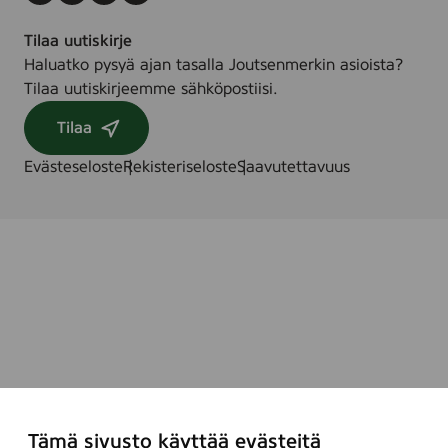
Tilaa uutiskirje
Haluatko pysyä ajan tasalla Joutsenmerkin asioista?
Tilaa uutiskirjeemme sähköpostiisi.
Tilaa
Evästeseloste
Rekisteriseloste
Saavutettavuus
Tämä sivusto käyttää evästeitä