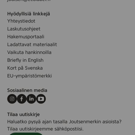
i
i
.
a
Hyödyllisiä linkkejä
r
Yhteystiedot
k
k
Laskutusohjeet
i
Hakemusportaali
Ladattavat materiaalit
Vaikuta hankinnoilla
Briefly in English
Kort på Svenska
EU-ympäristömerkki
Sosiaalinen media
Instagram
Facebook
LinkedIn
Youtube
Tilaa uutiskirje
Haluatko pysyä ajan tasalla Joutsenmerkin asioista?
Tilaa uutiskirjeemme sähköpostiisi.