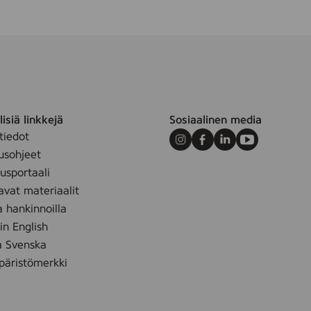
isiä linkkejä
Sosiaalinen media
tiedot
Instagram
Facebook
LinkedIn
Youtube
usohjeet
sportaali
avat materiaalit
a hankinnoilla
 in English
å Svenska
äristömerkki