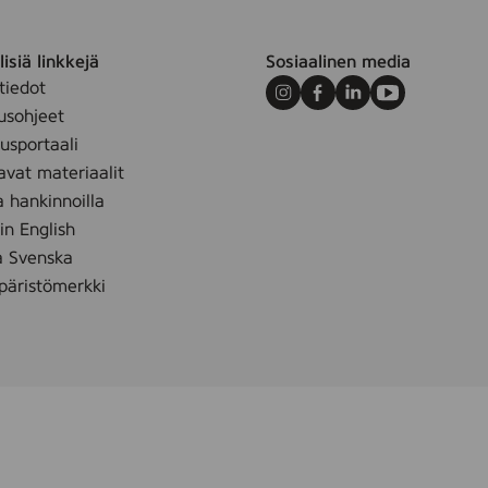
isiä linkkejä
Sosiaalinen media
tiedot
Instagram
Facebook
LinkedIn
Youtube
usohjeet
sportaali
avat materiaalit
a hankinnoilla
 in English
å Svenska
äristömerkki