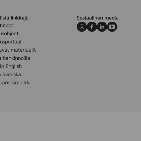
isiä linkkejä
Sosiaalinen media
tiedot
Instagram
Facebook
LinkedIn
Youtube
usohjeet
sportaali
avat materiaalit
a hankinnoilla
 in English
å Svenska
äristömerkki