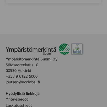
u
r
l
i
t
A
o
b
i
n
t
i
O
y
Ympäristömerkintä Suomi Oy
Siltasaarenkatu 10
00530 Helsinki
+358 9 6122 5000
joutsen@ecolabel.fi
Hyödyllisiä linkkejä
Yhteystiedot
Laskutusohjeet