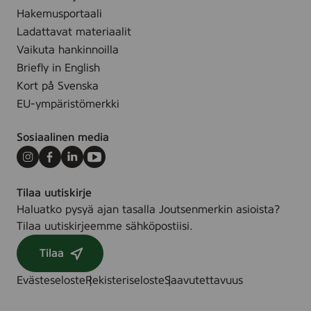
Hakemusportaali
Ladattavat materiaalit
Vaikuta hankinnoilla
Briefly in English
Kort på Svenska
EU-ympäristömerkki
Sosiaalinen media
Instagram
Facebook
LinkedIn
Youtube
Tilaa uutiskirje
Haluatko pysyä ajan tasalla Joutsenmerkin asioista?
Tilaa uutiskirjeemme sähköpostiisi.
Tilaa
Evästeseloste
Rekisteriseloste
Saavutettavuus