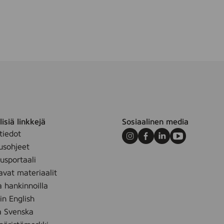
m
isiä linkkejä
Sosiaalinen media
tiedot
Instagram
Facebook
LinkedIn
Youtube
usohjeet
sportaali
avat materiaalit
a hankinnoilla
 in English
å Svenska