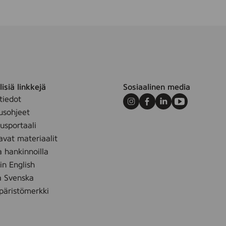
isiä linkkejä
Sosiaalinen media
tiedot
Instagram
Facebook
LinkedIn
Youtube
usohjeet
sportaali
avat materiaalit
a hankinnoilla
 in English
å Svenska
äristömerkki