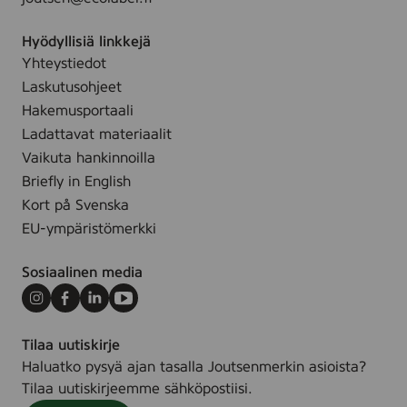
Hyödyllisiä linkkejä
Yhteystiedot
Laskutusohjeet
Hakemusportaali
Ladattavat materiaalit
Vaikuta hankinnoilla
Briefly in English
Kort på Svenska
EU-ympäristömerkki
Sosiaalinen media
Instagram
Facebook
LinkedIn
Youtube
Tilaa uutiskirje
Haluatko pysyä ajan tasalla Joutsenmerkin asioista?
Tilaa uutiskirjeemme sähköpostiisi.