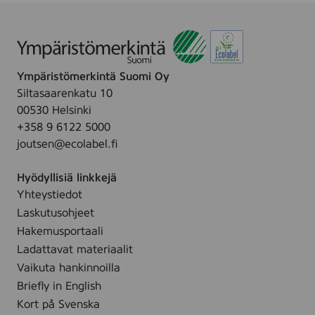
a
s
u
l
Ympäristömerkintä Suomi Oy
a
Siltasaarenkatu 10
n
00530 Helsinki
k
+358 9 6122 5000
a
joutsen@ecolabel.fi
t
u
Hyödyllisiä linkkejä
T
Yhteystiedot
a
m
Laskutusohjeet
p
Hakemusportaali
e
Ladattavat materiaalit
r
Vaikuta hankinnoilla
e
Briefly in English
Kort på Svenska