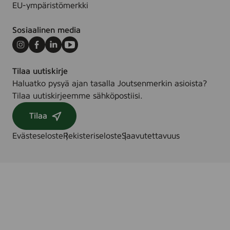
EU-ympäristömerkki
Sosiaalinen media
Instagram
Facebook
LinkedIn
Youtube
Tilaa uutiskirje
Haluatko pysyä ajan tasalla Joutsenmerkin asioista?
Tilaa uutiskirjeemme sähköpostiisi.
Tilaa
Evästeseloste
Rekisteriseloste
Saavutettavuus