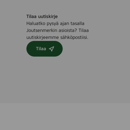
e
r
e
Tilaa uutiskirje
Haluatko pysyä ajan tasalla
Joutsenmerkin asioista? Tilaa
uutiskirjeemme sähköpostiisi.
Tilaa