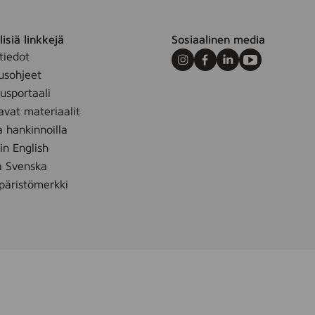
isiä linkkejä
Sosiaalinen media
tiedot
Instagram
Facebook
LinkedIn
Youtube
usohjeet
sportaali
avat materiaalit
a hankinnoilla
 in English
å Svenska
äristömerkki