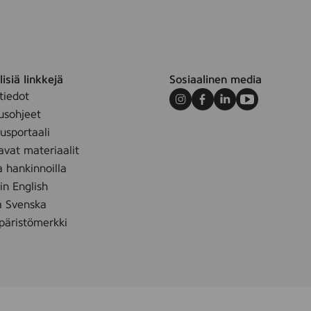
isiä linkkejä
Sosiaalinen media
tiedot
Instagram
Facebook
LinkedIn
Youtube
usohjeet
sportaali
avat materiaalit
a hankinnoilla
 in English
å Svenska
äristömerkki