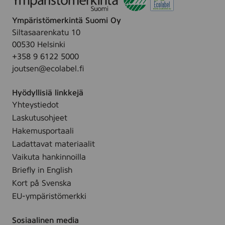
r
Ympäristömerkintä Suomi Oy
s
Siltasaarenkatu 10
e
00530 Helsinki
n
+358 9 6122 5000
s
joutsen@ecolabel.fi
Hyödyllisiä linkkejä
Yhteystiedot
Laskutusohjeet
Hakemusportaali
Ladattavat materiaalit
Vaikuta hankinnoilla
Briefly in English
Kort på Svenska
EU-ympäristömerkki
Sosiaalinen media