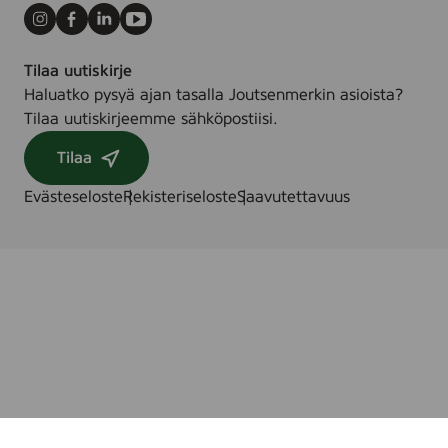
Instagram
Facebook
LinkedIn
Youtube
Tilaa uutiskirje
Haluatko pysyä ajan tasalla Joutsenmerkin asioista?
Tilaa uutiskirjeemme sähköpostiisi.
Tilaa
Evästeseloste
Rekisteriseloste
Saavutettavuus