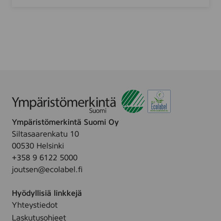
d
r
S
i
t
A
r
b
å
l
f
o
r
s
Ympäristömerkintä Suomi Oy
O
Siltasaarenkatu 10
y
00530 Helsinki
+358 9 6122 5000
joutsen@ecolabel.fi
Hyödyllisiä linkkejä
Yhteystiedot
Laskutusohjeet