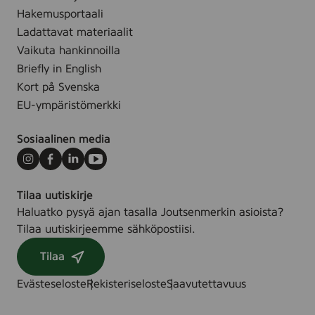
Hakemusportaali
Ladattavat materiaalit
Vaikuta hankinnoilla
Briefly in English
Kort på Svenska
EU-ympäristömerkki
Sosiaalinen media
Instagram
Facebook
LinkedIn
Youtube
Tilaa uutiskirje
Haluatko pysyä ajan tasalla Joutsenmerkin asioista?
Tilaa uutiskirjeemme sähköpostiisi.
Tilaa
Evästeseloste
Rekisteriseloste
Saavutettavuus