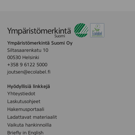
å
l
f
o
r
s
Ympäristömerkintä Suomi Oy
O
Siltasaarenkatu 10
y
00530 Helsinki
+358 9 6122 5000
joutsen@ecolabel.fi
Hyödyllisiä linkkejä
Yhteystiedot
Laskutusohjeet
Hakemusportaali
Ladattavat materiaalit
Vaikuta hankinnoilla
Briefly in English