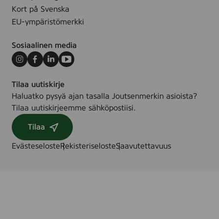
Kort på Svenska
EU-ympäristömerkki
Sosiaalinen media
Instagram
Facebook
LinkedIn
Youtube
Tilaa uutiskirje
Haluatko pysyä ajan tasalla Joutsenmerkin asioista?
Tilaa uutiskirjeemme sähköpostiisi.
Tilaa
Evästeseloste
Rekisteriseloste
Saavutettavuus