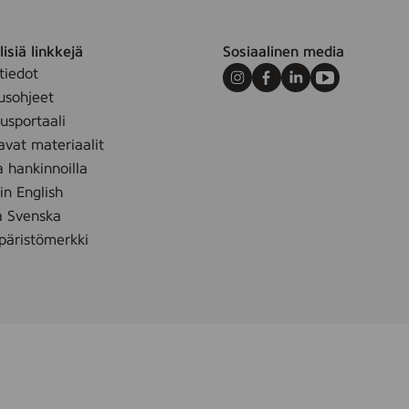
isiä linkkejä
Sosiaalinen media
tiedot
Instagram
Facebook
LinkedIn
Youtube
usohjeet
sportaali
avat materiaalit
a hankinnoilla
 in English
å Svenska
äristömerkki