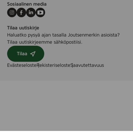
r
Sosiaalinen media
Instagram
Facebook
LinkedIn
Youtube
Tilaa uutiskirje
Haluatko pysyä ajan tasalla Joutsenmerkin asioista?
Tilaa uutiskirjeemme sähköpostiisi.
Tilaa
Evästeseloste
Rekisteriseloste
Saavutettavuus