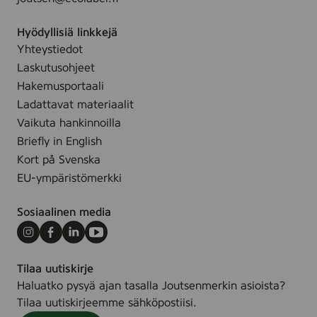
Hyödyllisiä linkkejä
Yhteystiedot
Laskutusohjeet
Hakemusportaali
Ladattavat materiaalit
Vaikuta hankinnoilla
Briefly in English
Kort på Svenska
EU-ympäristömerkki
Sosiaalinen media
Instagram
Facebook
LinkedIn
Youtube
Tilaa uutiskirje
Haluatko pysyä ajan tasalla Joutsenmerkin asioista?
Tilaa uutiskirjeemme sähköpostiisi.