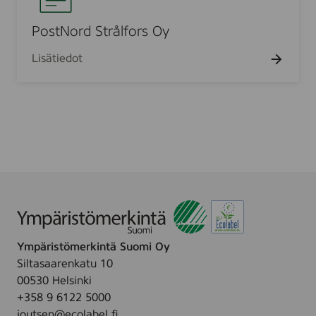
n
t
O
N
PostNord Strålfors Oy
y
o
Lisätiedot
r
d
S
t
r
å
l
f
o
r
s
Ympäristömerkintä Suomi Oy
O
Siltasaarenkatu 10
y
00530 Helsinki
+358 9 6122 5000
joutsen@ecolabel.fi