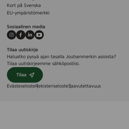
Kort på Svenska
EU-ympäristömerkki
Sosiaalinen media
Instagram
Facebook
LinkedIn
Youtube
Tilaa uutiskirje
Haluatko pysyä ajan tasalla Joutsenmerkin asioista?
Tilaa uutiskirjeemme sähköpostiisi.
Tilaa
Evästeseloste
Rekisteriseloste
Saavutettavuus