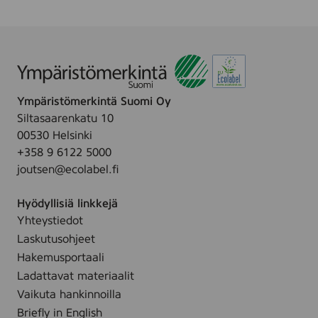
å
l
f
o
r
s
Ympäristömerkintä Suomi Oy
O
Siltasaarenkatu 10
y
00530 Helsinki
+358 9 6122 5000
joutsen@ecolabel.fi
Hyödyllisiä linkkejä
Yhteystiedot
Laskutusohjeet
Hakemusportaali
Ladattavat materiaalit
Vaikuta hankinnoilla
Briefly in English