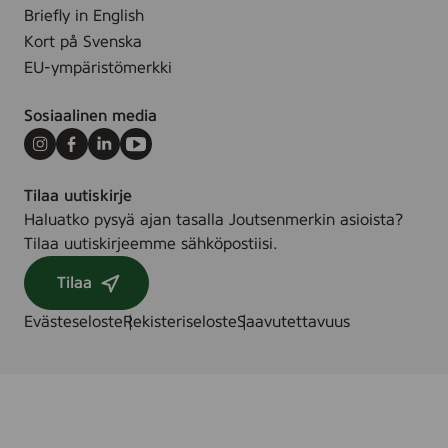
Briefly in English
Kort på Svenska
EU-ympäristömerkki
Sosiaalinen media
Instagram
Facebook
LinkedIn
Youtube
Tilaa uutiskirje
Haluatko pysyä ajan tasalla Joutsenmerkin asioista?
Tilaa uutiskirjeemme sähköpostiisi.
Tilaa
Evästeseloste
Rekisteriseloste
Saavutettavuus