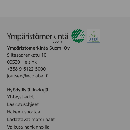
i
,
o
O
n
d
e
d
r
e
y
r
O
Ympäristömerkintä Suomi Oy
ü
Siltasaarenkatu 10
00530 Helsinki
+358 9 6122 5000
joutsen@ecolabel.fi
Hyödyllisiä linkkejä
Yhteystiedot
Laskutusohjeet
Hakemusportaali
Ladattavat materiaalit
Vaikuta hankinnoilla