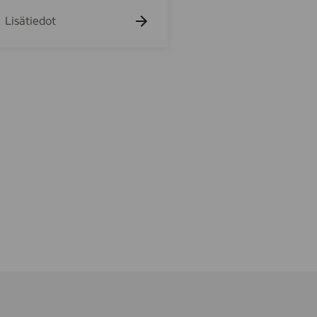
Lisätiedot
m