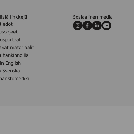
isiä linkkejä
Sosiaalinen media
tiedot
Instagram
Facebook
LinkedIn
Youtube
usohjeet
sportaali
avat materiaalit
a hankinnoilla
 in English
å Svenska
äristömerkki