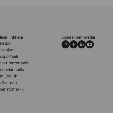
isiä linkkejä
Sosiaalinen media
tiedot
Instagram
Facebook
LinkedIn
Youtube
usohjeet
sportaali
avat materiaalit
a hankinnoilla
 in English
å Svenska
äristömerkki