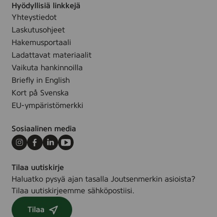
Hyödyllisiä linkkejä
Yhteystiedot
Laskutusohjeet
Hakemusportaali
Ladattavat materiaalit
Vaikuta hankinnoilla
Briefly in English
Kort på Svenska
EU-ympäristömerkki
Sosiaalinen media
Instagram
Facebook
LinkedIn
Youtube
Tilaa uutiskirje
Haluatko pysyä ajan tasalla Joutsenmerkin asioista?
Tilaa uutiskirjeemme sähköpostiisi.
Tilaa