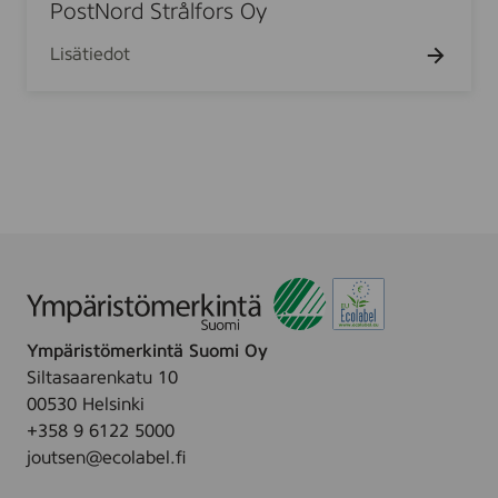
N
l
PostNord Strålfors Oy
o
e
Lisätiedot
r
.
d
S
t
r
å
l
f
o
r
s
Ympäristömerkintä Suomi Oy
O
Siltasaarenkatu 10
y
00530 Helsinki
+358 9 6122 5000
joutsen@ecolabel.fi