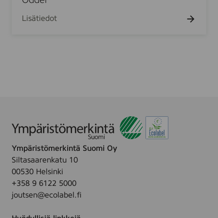
Odder
n
Lisätiedot
a
P
r
e
s
s
,
K
a
l
v
Ympäristömerkintä Suomi Oy
s
Siltasaarenkatu 10
ø
00530 Helsinki
m
+358 9 6122 5000
a
joutsen@ecolabel.fi
d
e