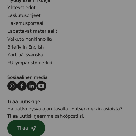
Hyödyllisiä linkkejä
v
Yhteystiedot
e
Laskutusohjeet
j
7
Hakemusportaali
5
Ladattavat materiaalit
,
Vaikuta hankinnoilla
O
Briefly in English
d
Kort på Svenska
d
EU-ympäristömerkki
e
r
Sosiaalinen media
Instagram
Facebook
LinkedIn
Youtube
Tilaa uutiskirje
Haluatko pysyä ajan tasalla Joutsenmerkin asioista?
Tilaa uutiskirjeemme sähköpostiisi.
Tilaa