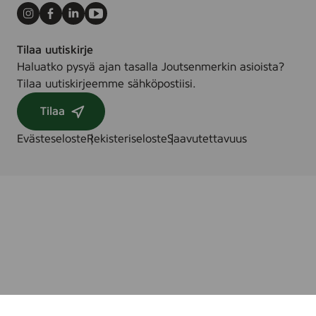
Instagram
Facebook
LinkedIn
Youtube
Tilaa uutiskirje
Haluatko pysyä ajan tasalla Joutsenmerkin asioista?
Tilaa uutiskirjeemme sähköpostiisi.
Tilaa
Evästeseloste
Rekisteriseloste
Saavutettavuus