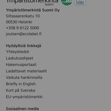
Ympäristömerkintä Suomi Oy
Siltasaarenkatu 10
00530 Helsinki
+358 9 6122 5000
joutsen@ecolabel.fi
Hyödyllisiä linkkejä
Yhteystiedot
Laskutusohjeet
Hakemusportaali
Ladattavat materiaalit
Vaikuta hankinnoilla
Briefly in English
Kort på Svenska
EU-ympäristömerkki
Sosiaalinen media