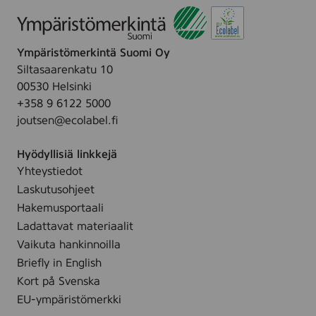
o
r
s
Ympäristömerkintä Suomi Oy
O
Siltasaarenkatu 10
y
00530 Helsinki
+358 9 6122 5000
joutsen@ecolabel.fi
Hyödyllisiä linkkejä
Yhteystiedot
Laskutusohjeet
Hakemusportaali
Ladattavat materiaalit
Vaikuta hankinnoilla
Briefly in English
Kort på Svenska
EU-ympäristömerkki