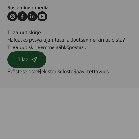
Sosiaalinen media
Instagram
Facebook
LinkedIn
Youtube
Tilaa uutiskirje
Haluatko pysyä ajan tasalla Joutsenmerkin asioista?
Tilaa uutiskirjeemme sähköpostiisi.
Tilaa
Evästeseloste
Rekisteriseloste
Saavutettavuus