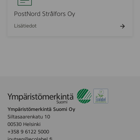
t
N
PostNord Strålfors Oy
o
Lisätiedot
r
d
S
t
r
å
l
f
o
r
s
Ympäristömerkintä Suomi Oy
O
Siltasaarenkatu 10
y
00530 Helsinki
+358 9 6122 5000
joutsen@ecolabel.fi