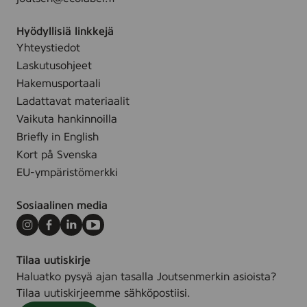
Hyödyllisiä linkkejä
Yhteystiedot
Laskutusohjeet
Hakemusportaali
Ladattavat materiaalit
Vaikuta hankinnoilla
Briefly in English
Kort på Svenska
EU-ympäristömerkki
Sosiaalinen media
Instagram
Facebook
LinkedIn
Youtube
Tilaa uutiskirje
Haluatko pysyä ajan tasalla Joutsenmerkin asioista?
Tilaa uutiskirjeemme sähköpostiisi.