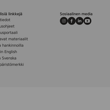
isiä linkkejä
Sosiaalinen media
tiedot
Instagram
Facebook
LinkedIn
Youtube
usohjeet
sportaali
avat materiaalit
a hankinnoilla
 in English
å Svenska
äristömerkki