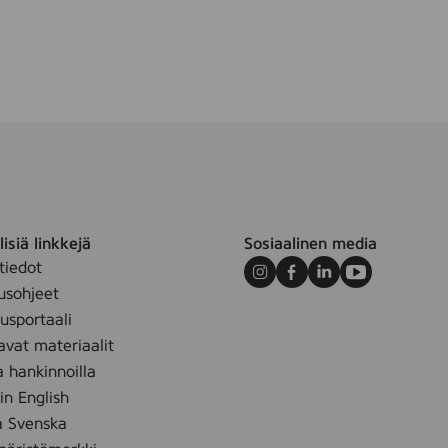
m
isiä linkkejä
Sosiaalinen media
tiedot
Instagram
Facebook
LinkedIn
Youtube
usohjeet
sportaali
avat materiaalit
a hankinnoilla
 in English
å Svenska