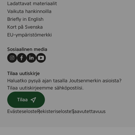
Ladattavat materiaalit
Vaikuta hankinnoilla
Briefly in English
Kort på Svenska
EU-ympäristömerkki
Sosiaalinen media
Instagram
Facebook
LinkedIn
Youtube
Tilaa uutiskirje
Haluatko pysyä ajan tasalla Joutsenmerkin asioista?
Tilaa uutiskirjeemme sähköpostiisi.
Tilaa
Evästeseloste
Rekisteriseloste
Saavutettavuus