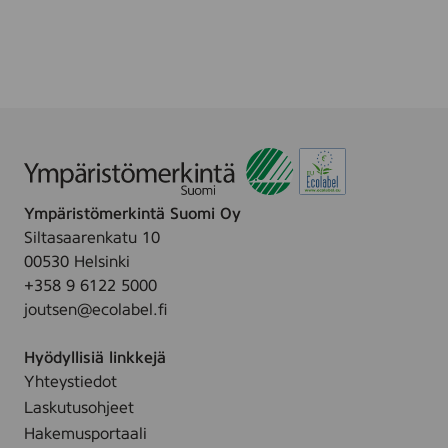
n
l
s
e
T
.
r
y
c
k
e
r
Ympäristömerkintä Suomi Oy
i
Siltasaarenkatu 10
A
00530 Helsinki
b
+358 9 6122 5000
joutsen@ecolabel.fi
Hyödyllisiä linkkejä
Yhteystiedot
Laskutusohjeet
Hakemusportaali