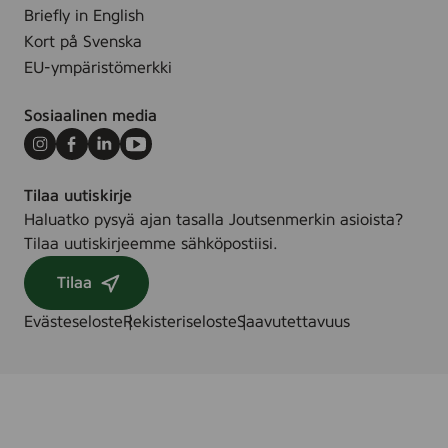
r
Briefly in English
n
Kort på Svenska
o
EU-ympäristömerkki
r
d
Sosiaalinen media
i
s
Instagram
Facebook
LinkedIn
Youtube
k
Tilaa uutiskirje
m
Haluatko pysyä ajan tasalla Joutsenmerkin asioista?
i
Tilaa uutiskirjeemme sähköpostiisi.
l
j
Tilaa
ö
m
Evästeseloste
Rekisteriseloste
Saavutettavuus
ä
r
k
n
i