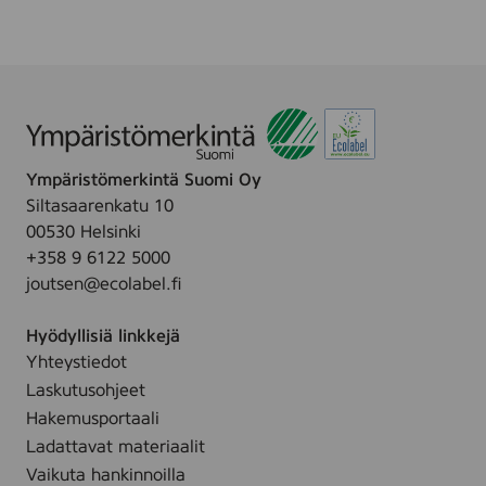
v
e
r
k
n
i
n
Ympäristömerkintä Suomi Oy
g
Siltasaarenkatu 10
i
00530 Helsinki
n
+358 9 6122 5000
o
joutsen@ecolabel.fi
m
r
Hyödyllisiä linkkejä
a
Yhteystiedot
m
Laskutusohjeet
e
n
Hakemusportaali
f
Ladattavat materiaalit
ö
Vaikuta hankinnoilla