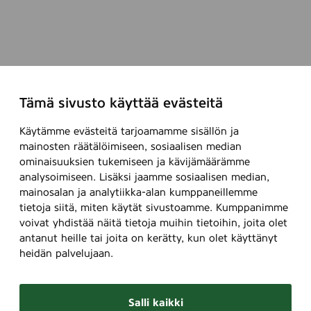
n
g
,
m
e
d
Tämä sivusto käyttää evästeitä
f
ö
Käytämme evästeitä tarjoamamme sisällön ja
n
mainosten räätälöimiseen, sosiaalisen median
s
ominaisuuksien tukemiseen ja kävijämäärämme
analysoimiseen. Lisäksi jaamme sosiaalisen median,
t
mainosalan ja analytiikka-alan kumppaneillemme
e
tietoja siitä, miten käytät sivustoamme. Kumppanimme
r
voivat yhdistää näitä tietoja muihin tietoihin, joita olet
antanut heille tai joita on kerätty, kun olet käyttänyt
heidän palvelujaan.
Salli kaikki